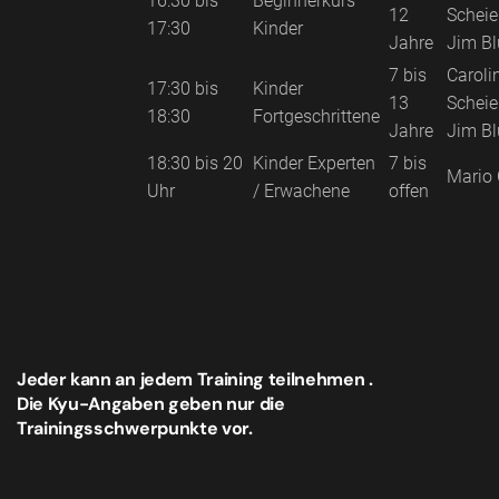
16:30 bis
Beginnerkurs
12
Schei
17:30
Kinder
Jahre
Jim Bl
7 bis
Caroli
17:30 bis
Kinder
13
Schei
18:30
Fortgeschrittene
Jahre
Jim Bl
18:30 bis 20
Kinder Experten
7 bis
Mario 
Uhr
/ Erwachene
offen
Jeder kann an jedem Training teilnehmen .
Die Kyu-Angaben geben nur die
Trainingsschwerpunkte vor.