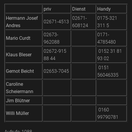
priv
Dienst
Handy
Hermann Josef
02671-
0175-321
02671-4513
Andres
608124
311 5
02673-
0171-
Mario Curdt
962088
4785480
02672-915
0152 31 81
Klaus Bleser
88 44
93 02
0151
Gernot Beicht
02653-7045
56046335
Caroline
Scheiermann
Jim Blütner
0160
Willi Müller
99790781
Aufrufe: 1088